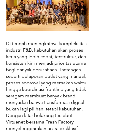
Di tengah meningkatnya kompleksitas
industri F&B, kebutuhan akan proses
kerja yang lebih cepat, terstruktur, dan
konsisten kini menjadi prioritas utama
bagi banyak perusahaan. Tantangan
seperti pelaporan outlet yang manual,
proses approval yang memakan waktu,
hingga koordinasi frontline yang tidak
seragam membuat banyak brand
menyadari bahwa transformasi digital
bukan lagi pilihan, tetapi kebutuhan.
Dengan latar belakang tersebut,
Virtuenet bersama Fresh Factory
menyelenggarakan acara eksklusif