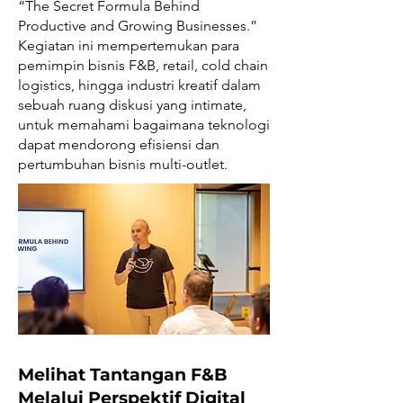
“The Secret Formula Behind
Productive and Growing Businesses.”
Kegiatan ini mempertemukan para
pemimpin bisnis F&B, retail, cold chain
logistics, hingga industri kreatif dalam
sebuah ruang diskusi yang intimate,
untuk memahami bagaimana teknologi
dapat mendorong efisiensi dan
pertumbuhan bisnis multi-outlet.
Melihat Tantangan F&B
Melalui Perspektif Digital