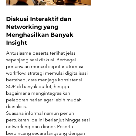
Diskusi Interaktif dan
Networking yang
Menghasilkan Banyak
Insight
Antusiasme peserta terlihat jelas
sepanjang sesi diskusi. Berbagai
pertanyaan muncul seputar otomasi
workflow, strategi memulai digitalisasi
bertahap, cara menjaga konsistensi
SOP di banyak outlet, hingga
bagaimana mengintegrasikan
pelaporan harian agar lebih mudah
dianalisis.
Suasana informal namun penuh
pertukaran ide ini berlanjut hingga sesi
networking dan dinner. Peserta
berbincang secara langsung dengan