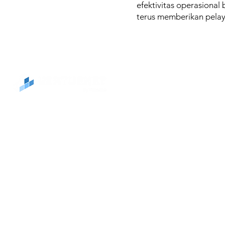
efektivitas operasiona
terus memberikan pelay
Office
Graha Aruna,
Kel. Pasar B
AI Integrator & partner solusi bisnis
Jakarta Pus
terdepan di Indonesia. Menyatukan
kolaborasi, sistem operasional,
keamanan, data, dan kecerdasan AI
dalam satu ekosistem digital.