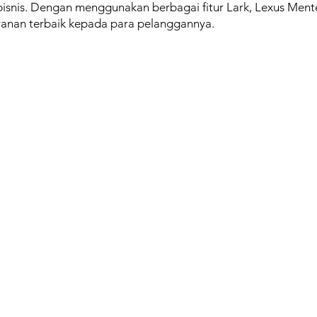
l bisnis. Dengan menggunakan berbagai fitur Lark, Lexus Me
anan terbaik kepada para pelanggannya.
Solutions
Reso
 Jalan Antara No. 47
Lark
Cust
aru, Sawah Besar
Oracle NetSuite
Blog
at 10710
SealSuite
Event
Qiscus
Mekari
Oceanbase