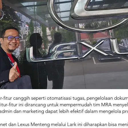
ur-fitur canggih seperti otomatisasi tugas, pengelolaan dokum
 Fitur-fitur ini dirancang untuk mempermudah tim MRA menye
admin dan marketing dapat lebih efektif dalam mengelola pr
net dan Lexus Menteng melalui Lark ini diharapkan bisa meni