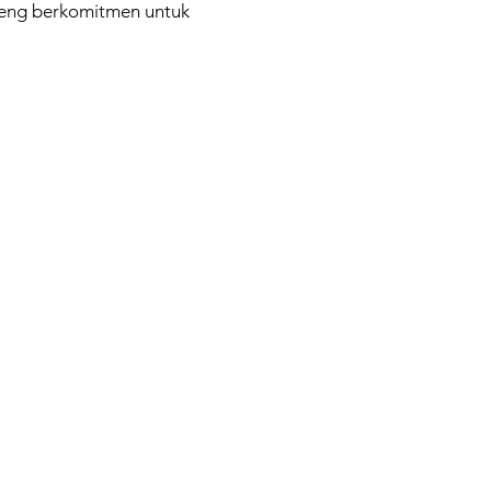
nteng berkomitmen untuk
urces
Contact
omers
@virtuenet.id
Virtuenet
s
@VirtuenetbyPrasetia
@virtuenet.id
+62 813 900 90 338