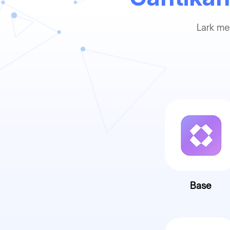
Lark me
Base