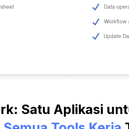
dsheet
Data opera
Workflow 
Update Dat
rk: Satu Aplikasi un
 Semua Tools Kerja