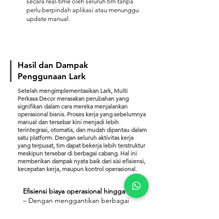
secara real-time oleh seluruh tim tanpa
perlu berpindah aplikasi atau menunggu
update manual.
Hasil dan Dampak
Penggunaan Lark
Setelah mengimplementasikan Lark, Multi
Perkasa Decor merasakan perubahan yang
signifikan dalam cara mereka menjalankan
operasional bisnis. Proses kerja yang sebelumnya
manual dan tersebar kini menjadi lebih
terintegrasi, otomatis, dan mudah dipantau dalam
satu platform. Dengan seluruh aktivitas kerja
yang terpusat, tim dapat bekerja lebih terstruktur
meskipun tersebar di berbagai cabang. Hal ini
memberikan dampak nyata baik dari sisi efisiensi,
kecepatan kerja, maupun kontrol operasional.
Efisiensi biaya operasional hingga 5–8%
– Dengan menggantikan berbagai
tools dan proses manual, perusahaan