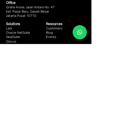
Office
Graha Aruna, Jalan Antara No. 47
Kel. Pasar Baru, Sawah Besar
Jakarta Pusat 10710
Solutions
Resources
Lark
Customers
Oracle NetSuite
Blog
SealSuite
Events
Qiscus
Mekari
Oceanbase
Contact
@virtuenet.id
Virtuenet
+62 813 900 90 338
@virtuenet.id
@VirtuenetbyPrasetia