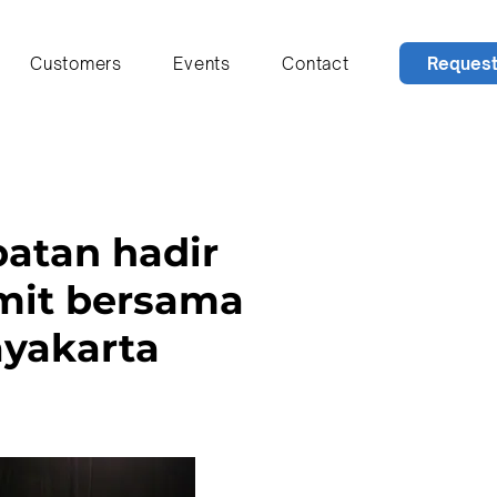
Reques
Customers
Events
Contact
atan hadir
mit bersama
ayakarta