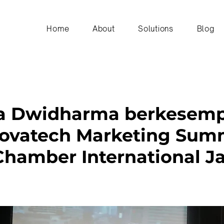
Home
About
Solutions
Blog
ia Dwidharma berkesemp
nnovatech Marketing Sum
Chamber International J