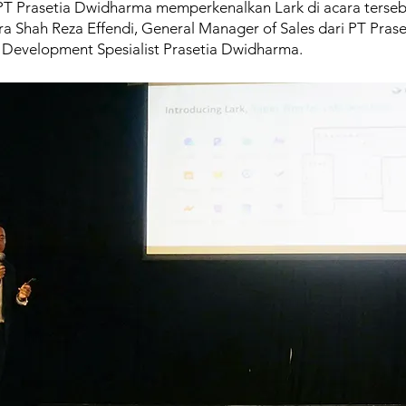
 PT Prasetia Dwidharma memperkenalkan Lark di acara terse
 Shah Reza Effendi, General Manager of Sales dari PT Pras
ss Development Spesialist Prasetia Dwidharma.