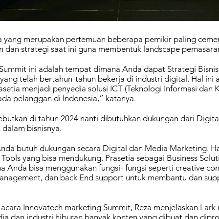
 yang merupakan pertemuan beberapa pemikir paling cemerl
 dan strategi saat ini guna membentuk landscape pemasaran 
Summit ini adalah tempat dimana Anda dapat Strategi Bisn
 yang telah bertahun-tahun bekerja di industri digital. Hal ini
asetia menjadi penyedia solusi ICT (Teknologi Informasi dan 
ada pelanggan di Indonesia,” katanya.
butkan di tahun 2024 nanti dibutuhkan dukungan dari Digita
dalam bisnisnya.
Anda butuh dukungan secara Digital dan Media Marketing. Hal 
al Tools yang bisa mendukung. Prasetia sebagai Business Sol
 Anda bisa menggunakan fungsi- fungsi seperti creative cont
anagement, dan back End support untuk membantu dan suppo
di acara Innovatech marketing Summit, Reza menjelaskan Lark
dia dan industri hiburan banyak konten yang dibuat dan dipro