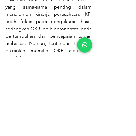
yang sama-sama penting dalam 
manajemen kinerja perusahaan. KPI 
lebih fokus pada pengukuran hasil, 
sedangkan OKR lebih berorientasi pada 
pertumbuhan dan pencapaian tujuan 
ambisius. Namun, tantangan terbesar 
bukanlah memilih OKR atau KPI, 
melainkan bagaimana cara 
mengelolanya dengan lebih efektif.
Dengan Happy5, Anda tidak perlu lagi 
menggunakan 
spreadsheet
 yang 
membingungkan atau sistem manual 
yang tidak efisien. Semua bisa 
diotomatisasi dan dilacak secara 
real-
time
, sehingga karyawan lebih 
termotivasi dan perusahaan lebih 
mudah mencapai targetnya. Dengan 