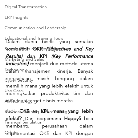
Digital Transformation
ERP Insights
Communication and Leadership
Educational and Training Tools
Dalam dunia bisnis yang semakin 
kompetitif, 
OKR 
(Objectives and Key 
Supply Chain and Operations
Results)
 dan KPI 
(Key Performance 
Marketing and Sales
Indicators)
 menjadi dua metode utama 
Technology
dalam manajemen kinerja. Banyak 
perusahaan masih bingung dalam 
Cyber Security
memilih mana yang lebih efektif untuk 
Use Case
meningkatkan produktivitas tim dan 
mencapai target bisnis mereka.
AI/Technology
Jadi, 
OKR vs KPI, mana yang lebih 
Business Planning & Forecasting
efektif?
 Dan bagaimana 
Happy5
 bisa 
Financial Simulation
membantu perusahaan dalam 
Others
implementasi OKR dan KPI dengan 