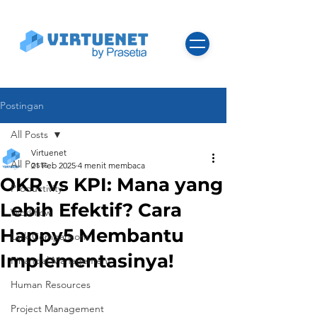
Postingan
All Posts
Virtuenet
All Posts
21 Feb 2025
4 menit membaca
OKR vs KPI: Mana yang
Productivity
Lebih Efektif? Cara
Workflow
Happy5 Membantu
Lark Comparisons
Implementasinya!
Financial Management
Human Resources
Project Management