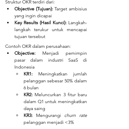
Struktur OKR terdiri dari: 
Objective (Tujuan):
 Target ambisius 
yang ingin dicapai
Key Results (Hasil Kunci):
 Langkah-
langkah terukur untuk mencapai 
tujuan tersebut
Contoh OKR dalam perusahaan:
Objective:
 Menjadi pemimpin 
pasar dalam industri SaaS di 
Indonesia
KR1:
 Meningkatkan jumlah 
pelanggan sebesar 50% dalam 
6 bulan
KR2:
 Meluncurkan 3 fitur baru 
dalam Q1 untuk meningkatkan 
daya saing
KR3:
 Mengurangi 
churn rate
pelanggan menjadi <3%