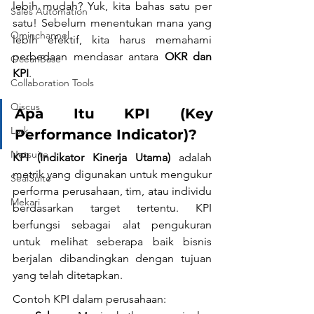
lebih mudah? Yuk, kita bahas satu per 
Sales Automation
satu! Sebelum menentukan mana yang 
Ominchannel
lebih efektif, kita harus memahami 
perbedaan mendasar antara 
OKR dan 
OceanBase
KPI
.
Collaboration Tools
Qiscus
Apa Itu KPI (Key 
Lark
Performance Indicator)?
Netsuite
KPI (Indikator Kinerja Utama)
 adalah 
metrik yang digunakan untuk mengukur 
SealSuite
performa perusahaan, tim, atau individu 
Mekari
berdasarkan target tertentu. KPI 
berfungsi sebagai alat pengukuran 
untuk melihat seberapa baik bisnis 
berjalan dibandingkan dengan tujuan 
yang telah ditetapkan.
Contoh KPI dalam perusahaan: