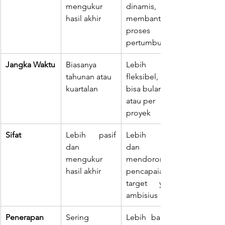
mengukur 
dinamis, 
hasil akhir
membantu 
proses 
pertumbuhan
Jangka Waktu
Biasanya 
Lebih 
tahunan atau 
fleksibel, 
kuartalan
bisa bulanan 
atau per 
proyek
Sifat
Lebih pasif 
Lebih aktif 
dan 
dan 
mengukur 
mendorong 
hasil akhir
pencapaian 
target yang 
ambisius
Penerapan
Sering 
Lebih banyak 