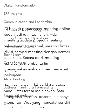
Digital Transformation
ERP Insights
Communication and Leadership
Di banyak perusahaan, meeting online 
Educational and Training Tools
sudah jadi rutinitas harian. Ada 
Supply Chain and Operations
meeting update project, meeting 
sales, meeting internal, meeting lintas 
Marketing and Sales
divisi, sampai meeting dengan partner 
Technology
atau klien. Secara teori, meeting 
Cyber Security
seharusnya membantu tim 
menyamakan arah dan mempercepat 
Use Case
pekerjaan.
AI/Technology
Tapi realitanya, tidak sedikit meeting 
Business Planning & Forecasting
yang justru terasa melelahkan. Satu 
Financial Simulation
orang share screen, peserta lain hanya 
menonton. Ada yang mencatat sendiri-
Others