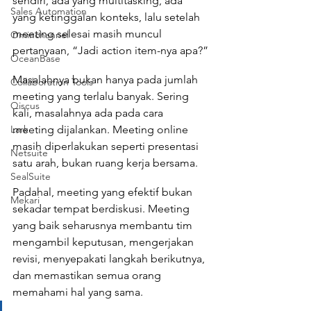
sendiri, ada yang multitasking, ada 
Sales Automation
yang ketinggalan konteks, lalu setelah 
meeting selesai masih muncul 
Ominchannel
pertanyaan, “Jadi action item-nya apa?”
OceanBase
Masalahnya bukan hanya pada jumlah 
Collaboration Tools
meeting yang terlalu banyak. Sering 
Qiscus
kali, masalahnya ada pada cara 
Lark
meeting dijalankan. Meeting online 
masih diperlakukan seperti presentasi 
Netsuite
satu arah, bukan ruang kerja bersama.
SealSuite
Padahal, meeting yang efektif bukan 
Mekari
sekadar tempat berdiskusi. Meeting 
yang baik seharusnya membantu tim 
mengambil keputusan, mengerjakan 
revisi, menyepakati langkah berikutnya, 
dan memastikan semua orang 
memahami hal yang sama.