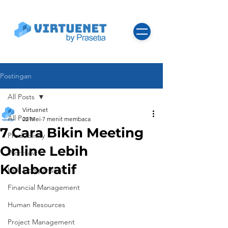
Postingan
All Posts
Virtuenet
All Posts
22 Mei
7 menit membaca
7 Cara Bikin Meeting
Productivity
Online Lebih
Workflow
Kolaboratif
Lark Comparisons
Financial Management
Human Resources
Project Management