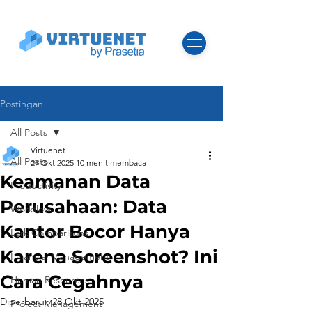
Postingan
All Posts
Virtuenet
All Posts
27 Okt 2025
10 menit membaca
Keamanan Data
Productivity
Perusahaan: Data
Workflow
Kantor Bocor Hanya
Lark Comparisons
Karena Screenshot? Ini
Financial Management
Cara Cegahnya
Human Resources
Diperbarui:
28 Okt 2025
Project Management