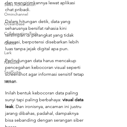
dan mengirimkannya lewat aplikasi 
Sales Automation
chat pribadi. 
Ominchannel
Dalam hitungan detik, data yang 
OceanBase
seharusnya bersifat rahasia kini 
Collaboration Tools
tersimpan di perangkat yang tidak 
diawasi, berpotensi disebarkan lebih 
Qiscus
luas tanpa jejak digital apa pun.
Lark
Perlindungan data harus mencakup 
Netsuite
pencegahan kebocoran visual seperti 
SealSuite
screenshot agar informasi sensitif tetap 
aman.
Mekari
Inilah bentuk kebocoran data paling 
sunyi tapi paling berbahaya: 
visual data 
leak
. Dan ironisnya, ancaman ini justru 
jarang dibahas, padahal, dampaknya 
bisa sebanding dengan serangan siber 
besar.