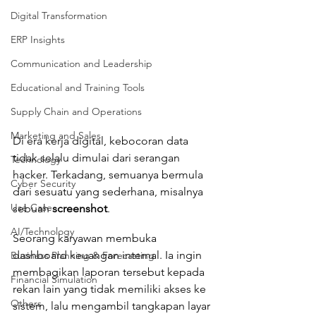
Digital Transformation
ERP Insights
Communication and Leadership
Educational and Training Tools
Supply Chain and Operations
Marketing and Sales
Di era kerja digital, kebocoran data 
tidak selalu dimulai dari serangan 
Technology
hacker. Terkadang, semuanya bermula 
Cyber Security
dari sesuatu yang sederhana, misalnya 
Use Case
sebuah 
screenshot
.
AI/Technology
Seorang karyawan membuka 
dashboard keuangan internal. Ia ingin 
Business Planning & Forecasting
membagikan laporan tersebut kepada 
Financial Simulation
rekan lain yang tidak memiliki akses ke 
Others
sistem, lalu mengambil tangkapan layar 