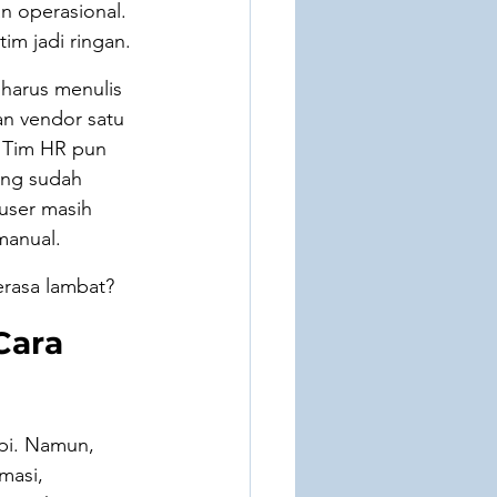
n operasional. 
im jadi ringan.
 harus menulis 
n vendor satu 
. Tim HR pun 
ang sudah 
user masih 
manual.
erasa lambat?
Cara 
pi. Namun, 
masi, 