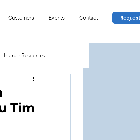
Reques
Customers
Events
Contact
Human Resources
d Leadership
a
u Tim
Technology
Financial Simulation