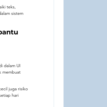
ki teks, 
dalam sistem 
bantu 
i dalam UI 
tuk membuat 
cil juga risiko 
etiap hari 