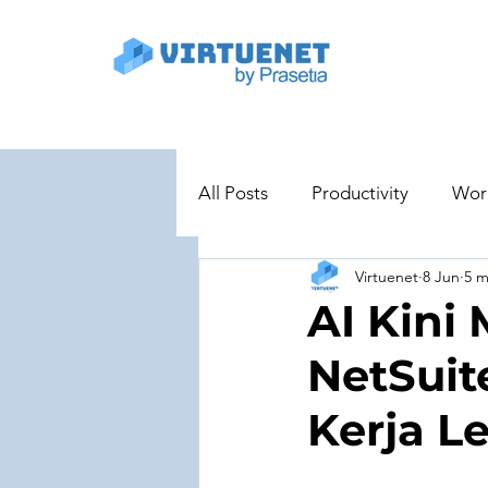
All Posts
Productivity
Wor
Virtuenet
8 Jun
5 
Project Management
Dig
AI Kini
NetSuit
Educational and Training Tools
Kerja L
Cyber Security
Use Case