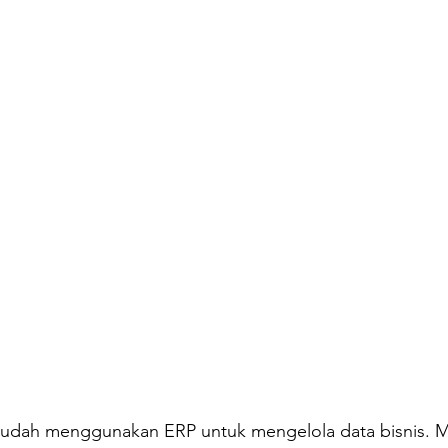
Ominchannel
OceanBase
Collaboration Tools
ekari
udah menggunakan ERP untuk mengelola data bisnis. Mu