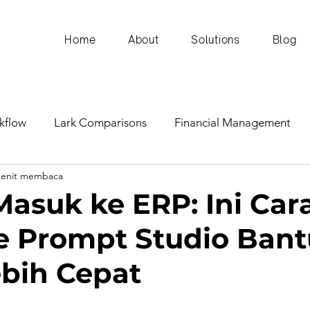
Home
About
Solutions
Blog
kflow
Lark Comparisons
Financial Management
menit membaca
ital Transformation
ERP Insights
Communication an
 Masuk ke ERP: Ini Car
e Prompt Studio Bant
Supply Chain and Operations
Marketing and Sales
ebih Cepat
AI/Technology
Business Planning & Forecasting