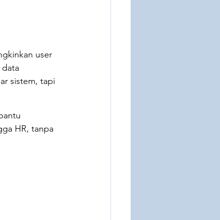
ngkinkan user 
 data 
ar sistem, tapi 
bantu 
gga HR, tanpa 