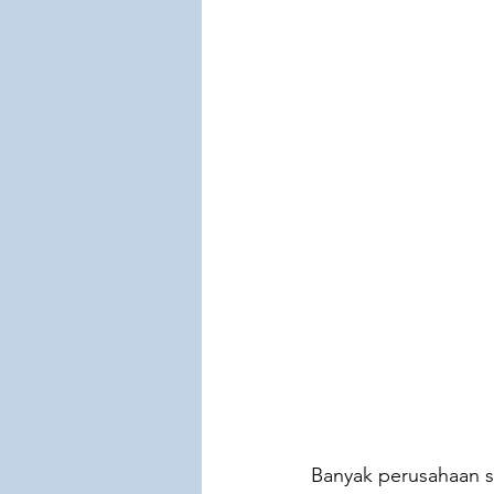
Others
Sales Automation
Netsuite
SealSuite
M
Banyak perusahaan s