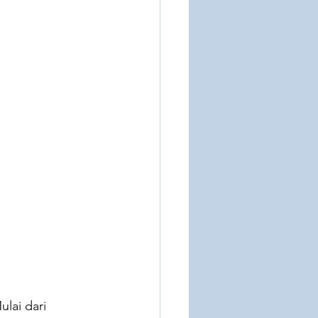
Qiscus
Lark
lai dari 