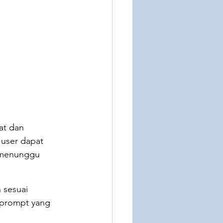
t dan 
 user dapat 
 menunggu 
sesuai 
 prompt yang 