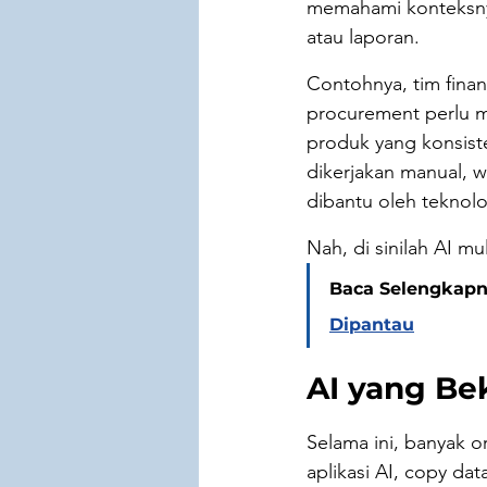
memahami konteksnya
atau laporan.
Contohnya, tim finan
procurement perlu m
produk yang konsiste
dikerjakan manual, w
dibantu oleh teknolo
Nah, di sinilah AI m
Baca Selengkapn
Dipantau
AI yang Be
Selama ini, banyak o
aplikasi AI, copy data