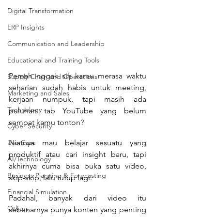
Digital Transformation
ERP Insights
Communication and Leadership
Educational and Training Tools
Pernah nggak sih kamu merasa waktu 
Supply Chain and Operations
seharian sudah habis untuk meeting, 
Marketing and Sales
kerjaan numpuk, tapi masih ada 
Technology
puluhan tab YouTube yang belum 
sempat kamu tonton?
Cyber Security
Use Case
Niatnya mau belajar sesuatu yang 
produktif atau cari insight baru, tapi 
AI/Technology
akhirnya cuma bisa buka satu video, 
Business Planning & Forecasting
skip-skip, lalu tutup lagi.
Financial Simulation
Padahal, banyak dari video itu 
Others
sebenarnya punya konten yang penting 