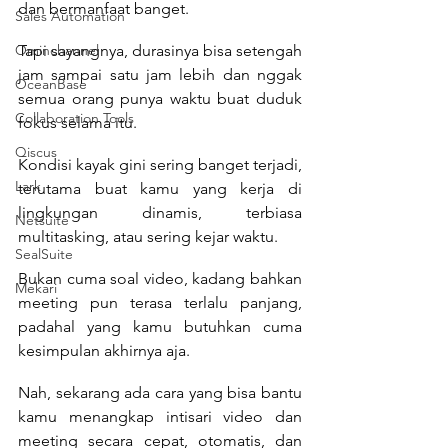
dan bermanfaat banget.
Sales Automation
Ominchannel
Tapi sayangnya, durasinya bisa setengah 
jam sampai satu jam lebih dan nggak 
OceanBase
semua orang punya waktu buat duduk 
Collaboration Tools
fokus selama itu.
Qiscus
Kondisi kayak gini sering banget terjadi, 
Lark
terutama buat kamu yang kerja di 
lingkungan dinamis, terbiasa 
Netsuite
multitasking, atau sering kejar waktu. 
SealSuite
Bukan cuma soal video, kadang bahkan 
Mekari
meeting pun terasa terlalu panjang, 
padahal yang kamu butuhkan cuma 
kesimpulan akhirnya aja.
Nah, sekarang ada cara yang bisa bantu 
kamu menangkap intisari video dan 
meeting secara cepat, otomatis, dan 