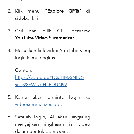
Klik menu 
"Explore GPTs"
 di 
sidebar kiri.
Cari dan pilih GPT bernama 
YouTube Video Summarizer
.
Masukkan link video YouTube yang 
ingin kamu ringkas.
Contoh: 
https://youtu.be/1Cx34MXiNLQ?
si=y28SWTAtHaPDUN9V
Kamu akan diminta login ke 
videosummarizer.app
.
Setelah login, AI akan langsung 
menyajikan ringkasan isi video 
dalam bentuk poin-poin.