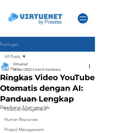
Postingan
All Posts
Virtuenet
All Posts
26 Jun 2025
3 menit membaca
Ringkas Video YouTube
Productivity
Otomatis dengan AI:
Workflow
Panduan Lengkap
Lark Comparisons
Diperbarui:
1 hari yang lalu
Financial Management
Human Resources
Project Management