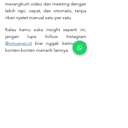
merangkum video dan meeting dengan 
lebih rapi, cepat, dan otomatis, tanpa 
ribet nyatet manual satu per satu.
Kalau kamu suka insight seperti ini, 
jangan lupa follow Instagram 
@virtuenet.id
 biar nggak ketinggalan 
konten-konten menarik lainnya.
Follow Us
AI
ChatGPT
Youtube
AI/Technology
Lark