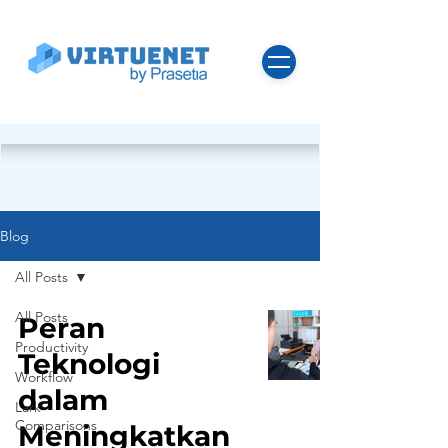
Blog
All Posts
All Posts
Peran
Productivity
Teknologi
Workflow
dalam
Lark
Comparisons
Meningkatkan