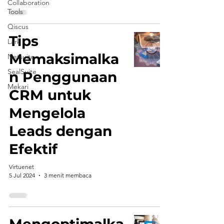
Collaboration
Tools
Qiscus
Tips
Lark
Memaksimalka
Netsuite
SealSuite
n Penggunaan
Mekari
CRM untuk
Mengelola
Leads dengan
Efektif
Virtuenet
5 Jul 2024
3 menit membaca