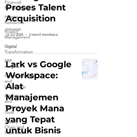
Financial
Proses Talent
Management
Acquisition
Human
Resources
Virtuenet
Project
15 Jul 2024
3 menit membaca
Management
Digital
Transformation
ERP
Lark vs Google
Insights
Workspace:
Communication
and
Alat
Leadership
Manajemen
Educational
and
Proyek Mana
Training
Tools
yang Tepat
Supply
Chain and
untuk Bisnis
Operations