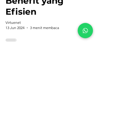
Benefit yang
Efisien
Virtuenet
13 Jun 2024
3 menit membaca
29
/
33
All Posts
(448)
448 postingan
Productivity
(64)
64 postingan
Workflow
(47)
47 postingan
Lark Comparisons
(11)
11 postingan
Financial Management
(26)
26 postingan
Human Resources
(21)
21 postingan
Project Management
(19)
19 postingan
Digital Transformation
(36)
36 postingan
ERP Insights
(31)
31 postingan