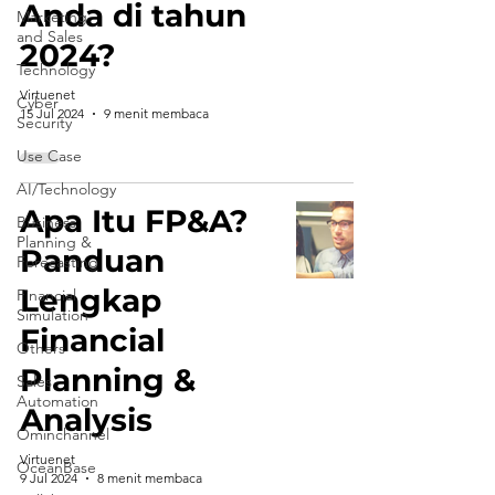
Anda di tahun
Marketing
and Sales
2024?
Technology
Virtuenet
Cyber
15 Jul 2024
9 menit membaca
Security
Use Case
AI/Technology
Apa Itu FP&A?
Business
Planning &
Panduan
Forecasting
Lengkap
Financial
Simulation
Financial
Others
Planning &
Sales
Automation
Analysis
Ominchannel
Virtuenet
OceanBase
9 Jul 2024
8 menit membaca