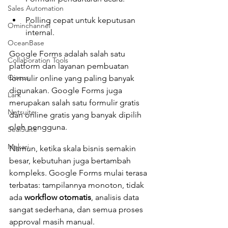
Sales Automation
Polling cepat untuk keputusan 
Ominchannel
internal.
OceanBase
Google Forms adalah salah satu 
Collaboration Tools
platform dan layanan pembuatan 
Qiscus
formulir online yang paling banyak 
digunakan. Google Forms juga 
Lark
merupakan salah satu formulir gratis 
Netsuite
dan online gratis yang banyak dipilih 
oleh pengguna.
SealSuite
Mekari
Namun, ketika skala bisnis semakin 
besar, kebutuhan juga bertambah 
kompleks. Google Forms mulai terasa 
terbatas: tampilannya monoton, tidak 
ada 
workflow otomatis
, analisis data 
sangat sederhana, dan semua proses 
approval masih manual.