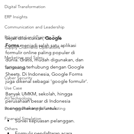
Digital Transformation
ERP Insights
Communication and Leadership
Educational and Training Tools
Sejak diluncurkan, 
Google 
Forms
 menjadi salah satu aplikasi 
Supply Chain and Operations
formulir online paling populer di 
Marketing and Sales
dunia. Gratis, mudah digunakan, dan 
langsung terhubung dengan Google 
Technology
Sheets. Di Indonesia, Google Forms 
Cyber Security
juga dikenal sebagai 'google formulir'.
Use Case
Banyak UMKM, sekolah, hingga 
AI/Technology
perusahaan besar di Indonesia 
menggunakannya untuk:
Business Planning & Forecasting
Financial Simulation
Survei kepuasan pelanggan.
Others
Formulir pendaftaran acara.