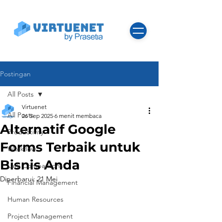
Postingan
All Posts
Virtuenet
All Posts
26 Sep 2025
6 menit membaca
Alternatif Google
Productivity
Forms Terbaik untuk
Workflow
Bisnis Anda
Lark Comparisons
Diperbarui:
21 Mei
Financial Management
Human Resources
Project Management