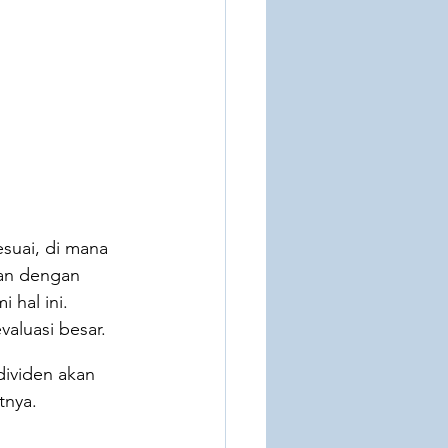
suai, di mana 
aan dengan 
 hal ini. 
valuasi besar.
dividen akan 
tnya.