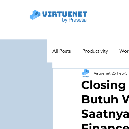
All Posts
Productivity
Wor
Virtuenet
25 Feb
5
Project Management
Dig
Closing
Butuh 
Educational and Training Tools
Saatnya
Cyber Security
Use Case
Financ