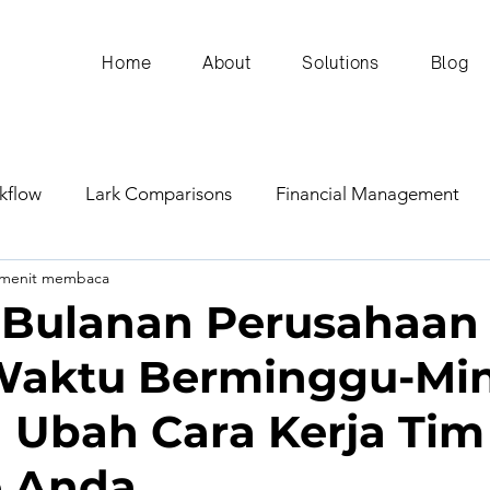
Home
About
Solutions
Blog
kflow
Lark Comparisons
Financial Management
 menit membaca
ital Transformation
ERP Insights
Communication an
 Bulanan Perusahaan
Waktu Berminggu-Mi
Supply Chain and Operations
Marketing and Sales
 Ubah Cara Kerja Tim
AI/Technology
Business Planning & Forecasting
e Anda