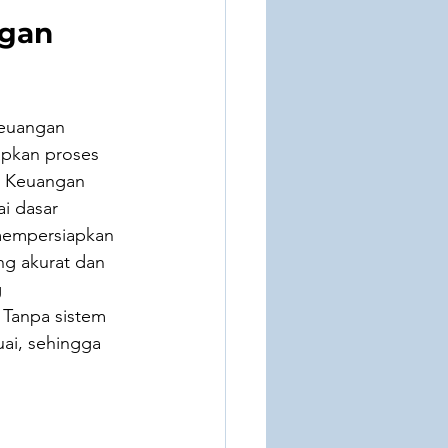
gan 
keuangan 
apkan proses 
. Keuangan 
i dasar 
mempersiapkan 
ng akurat dan 
 
 Tanpa sistem 
ai, sehingga 