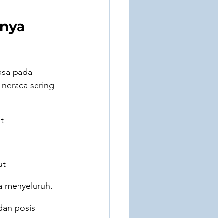
nya 
asa pada 
 neraca sering 
t
ut
ra menyeluruh.
an posisi 