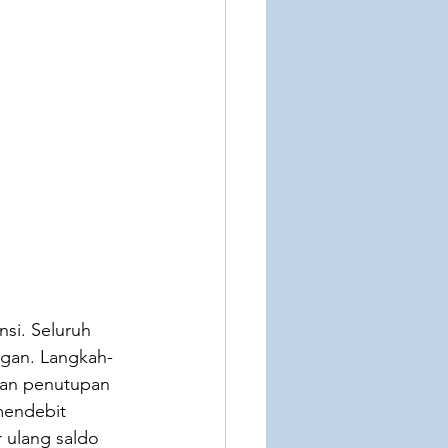
si. Seluruh 
ngan. Langkah-
dan penutupan 
mendebit 
ulang saldo 