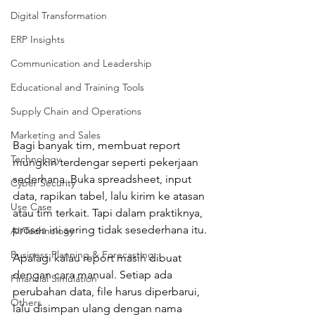
Digital Transformation
ERP Insights
Communication and Leadership
Educational and Training Tools
Supply Chain and Operations
Marketing and Sales
Bagi banyak tim, membuat report 
Technology
mungkin terdengar seperti pekerjaan 
sederhana. Buka spreadsheet, input 
Cyber Security
data, rapikan tabel, lalu kirim ke atasan 
Use Case
atau tim terkait. Tapi dalam praktiknya, 
proses ini sering tidak sesederhana itu.
AI/Technology
Business Planning & Forecasting
Apalagi kalau report masih dibuat 
dengan cara manual. Setiap ada 
Financial Simulation
perubahan data, file harus diperbarui, 
Others
lalu disimpan ulang dengan nama 