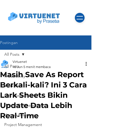
Postingan
All Posts
Virtuenet
All Posts
10 Jun
5 menit membaca
Masih Save As Report
Productivity
Berkali-kali? Ini 3 Cara
Workflow
Lark Sheets Bikin
Lark Comparisons
Update Data Lebih
Financial Management
Real-Time
Human Resources
Project Management