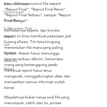
baru. Akhirnya muncul file seperti 
Sales Automation
“Report Final”, “Report Final Revisi”, 
Ominchannel
“Report Final Terbaru”, sampai “Report 
OceanBase
Final Banget”.
Collaboration Tools
Kelihatannya sepele, tapi kondisi 
seperti ini bisa membuat pekerjaan jadi 
Qiscus
kurang efisien. Tim bisa bingung 
Lark
menentukan file mana yang paling 
Netsuite
update. Atasan harus menunggu 
laporan terbaru dikirim. Sementara 
SealSuite
orang yang bertanggung jawab 
Mekari
membuat report harus terus 
mengecek, menggabungkan data, dan 
memastikan semua informasi sudah 
benar.
Masalahnya bukan hanya soal file yang 
menumpuk. Lebih dari itu, proses 