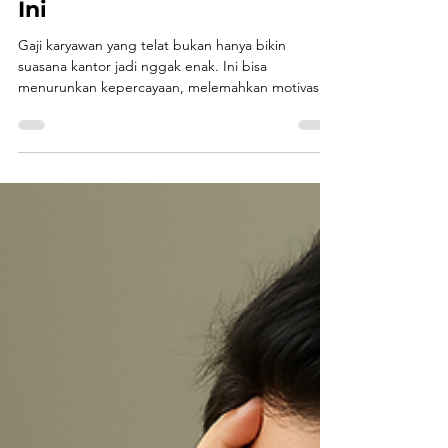
Virtuenet
21 Jul 2025
3 menit membaca
Gaji Karyawan Sering
Telat? Waspadai 3 Masalah
Ini
Gaji karyawan yang telat bukan hanya bikin
suasana kantor jadi nggak enak. Ini bisa
menurunkan kepercayaan, melemahkan motivasi
kerja, dan bahkan berdampak hukum jika terjadi
berulang. Akar masalahnya? Sering kali bukan
karena dana tidak ada, tapi karena proses internal
perusahaan masih manual, terpisah-pisah, dan sulit
dilacak. Kalau Anda mengalami payroll yang terus
terlambat setiap bulan, coba periksa tiga
penyebab berikut yang paling sering jadi
penyebab keterlambatan gaj