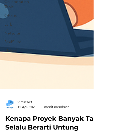
Collaboration
Tools
Qiscus
Lark
Netsuite
SealSuite
Mekari
Virtuenet
12 Agu 2025
3 menit membaca