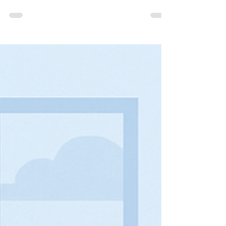
Anda
Pengeluaran terus terjadi, tapi hasilnya nggak
terasa? Saldo makin tipis, laporan untung tapi cash
flow tetap seret? Waspada! bisa jadi...