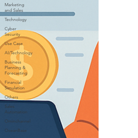
Marketing
and Sales
Technology
Cyber
Security
Use Case
AI/Technology
Business
Planning &
Forecasting
Financial
Simulation
Others
Sales
Automation
Ominchannel
OceanBase