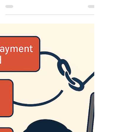
Kenapa Banyak
Perusahaan Gagal Patuh
Pajak? Ini Jawabannya
Di dunia bisnis yang semakin transparan dan serba
digital, kepatuhan pajak bukan lagi sekadar
kewajiban hukum melainkan bagian penting...