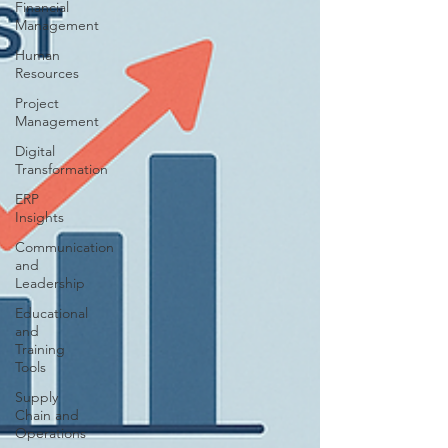
Financial
Management
Human
Resources
Project
Management
Digital
Transformation
ERP
Insights
Communication
and
Leadership
Educational
and
Training
Tools
Supply
Chain and
Operations