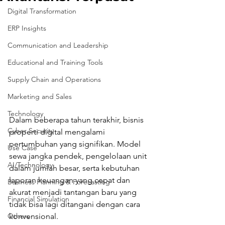
Digital Transformation
ERP Insights
Communication and Leadership
Educational and Training Tools
Supply Chain and Operations
Marketing and Sales
Technology
Dalam beberapa tahun terakhir, bisnis 
Cyber Security
properti digital mengalami 
pertumbuhan yang signifikan. Model 
Use Case
sewa jangka pendek, pengelolaan unit 
AI/Technology
dalam jumlah besar, serta kebutuhan 
laporan keuangan yang cepat dan 
Business Planning & Forecasting
akurat menjadi tantangan baru yang 
Financial Simulation
tidak bisa lagi ditangani dengan cara 
konvensional.
Others