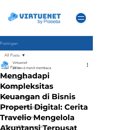
Postingan
All Posts
Virtuenet
All Posts
23 Jan
6 menit membaca
Menghadapi
Productivity
Kompleksitas
Workflow
Keuangan di Bisnis
Lark Comparisons
Properti Digital: Cerita
Financial Management
Travelio Mengelola
Human Resources
Akuntansi Terpusat
Project Management