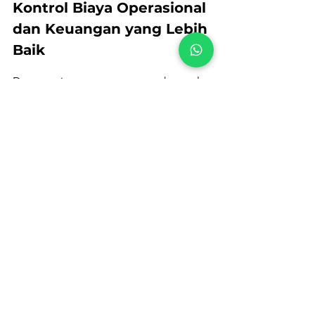
Kontrol Biaya Operasional 
dan Keuangan yang Lebih 
Baik
Dengan sistem yang terpusat, kontrol 
terhadap biaya operasional menjadi 
lebih jelas. Bisnis properti dapat 
mengidentifikasi pengeluaran yang 
tidak efisien dan melakukan perbaikan 
secara cepat.
Proses Keuangan yang 
Lebih Mudah dan Lebih 
Efisien
Akuntansi terpusat membuat proses 
keuangan menjadi lebih mudah 
dikelola. Laporan keuangan yang 