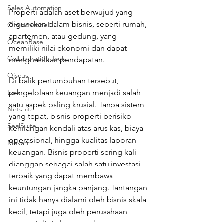
Sales Automation
Properti adalah aset berwujud yang 
digunakan dalam bisnis, seperti rumah, 
Ominchannel
apartemen, atau gedung, yang 
OceanBase
memiliki nilai ekonomi dan dapat 
Collaboration Tools
menghasilkan pendapatan.
Qiscus
Di balik pertumbuhan tersebut, 
pengelolaan keuangan menjadi salah 
Lark
satu aspek paling krusial. Tanpa sistem 
Netsuite
yang tepat, bisnis properti berisiko 
SealSuite
kehilangan kendali atas arus kas, biaya 
operasional, hingga kualitas laporan 
Mekari
keuangan. Bisnis properti sering kali 
dianggap sebagai salah satu investasi 
terbaik yang dapat membawa 
keuntungan jangka panjang. Tantangan 
ini tidak hanya dialami oleh bisnis skala 
kecil, tetapi juga oleh perusahaan 